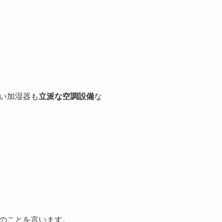
い加湿器も
立派な空調設備
な
のことを言います。