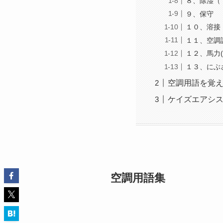
８、除湿（
９、保守
１０、溶接
１１、空調
１２、馬力(
１３、にぶ
空調用語を覚
ケイズエアシ
空調用語集