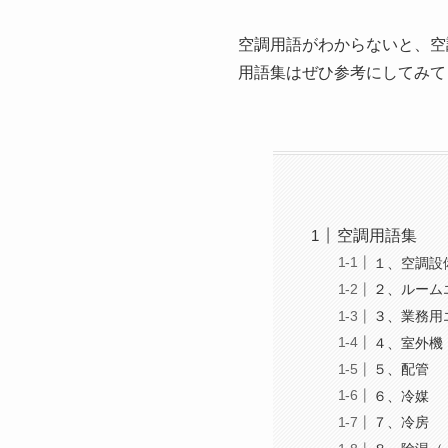
空調用語がわからないと、空
用語集はぜひ参考にしてみて
空調用語集
１、空調設
２、ルーム
３、業務用
４、室外機
５、配管
６、冷媒
７、冷房