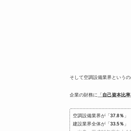
そして空調設備業界というの
企業の財務に
「
自己資本比率
空調設備業界が「
37.8％
」
建設業界全体が「
33.5％
」