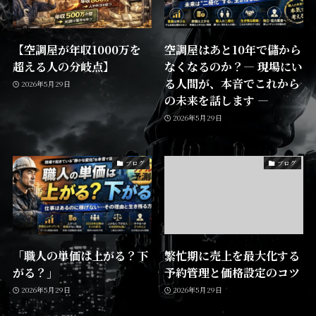
【空調屋が年収1000万を
空調屋はあと10年で儲から
超える人の分岐点】
なくなるのか？― 現場にい
る人間が、本音でこれから
2026年5月29日
の未来を話します ―
2026年5月29日
ブログ
ブログ
「職人の単価は上がる？下
繁忙期に売上を最大化する
がる？」
予約管理と価格設定のコツ
2026年5月29日
2026年5月29日