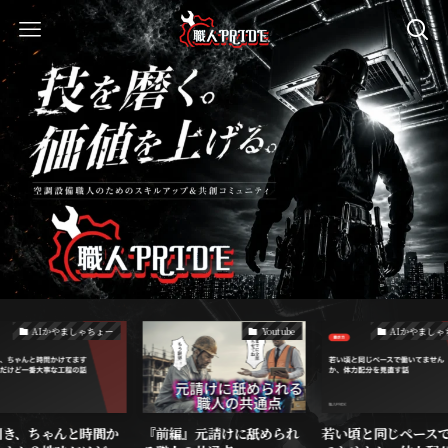
AIかやましゃちょー
Youtube
AIかやましゃ
引き、ちゃんと時間か
『前編』元請けに舐められ
若い頃と同じペース