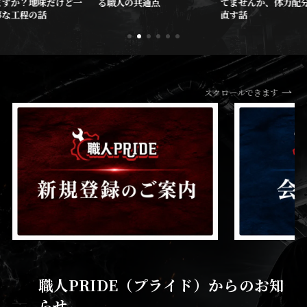
ますか？地味だけど一
る職人の共通点
てませんか、体力配
事な工程の話
直す話
スクロールできます
職人PRIDE（プライド）からのお知
らせ