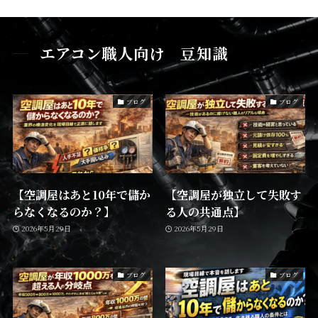
エアコン職人向け 豆知識
ブログ
ブログ
【空調屋はあと10年で儲か
【空調屋が独立して失敗す
らなくなるのか？】
る人の共通点】
2026年5月29日
2026年5月29日
ブログ
ブログ