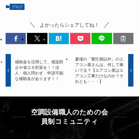
ブログ
よかったらシェアしてね！
夏場の「繁忙期以外」のエ
補助金を活用して、感染防
アコン屋さんは、何して稼
止や省エネ対策を！！法
いでる？【エアコン屋はエ
人・個人問わず、申請可能
アコン工事だけなのか？そ
な補助金があります！！
れとも・・・】
空調設備職人のための会
員制コミュニティ