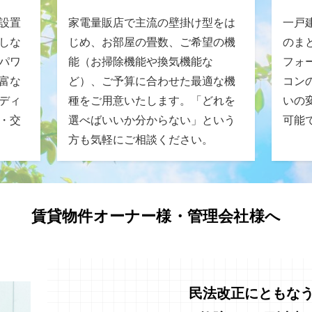
設置
家電量販店で主流の壁掛け型をは
一戸
しな
じめ、お部屋の畳数、ご希望の機
のま
パワ
能（お掃除機能や換気機能な
フォ
富な
ど）、ご予算に合わせた最適な機
コン
ディ
種をご用意いたします。「どれを
いの
・交
選べばいいか分からない」という
可能
方も気軽にご相談ください。
賃貸物件オーナー様・管理会社様へ
民法改正にともな