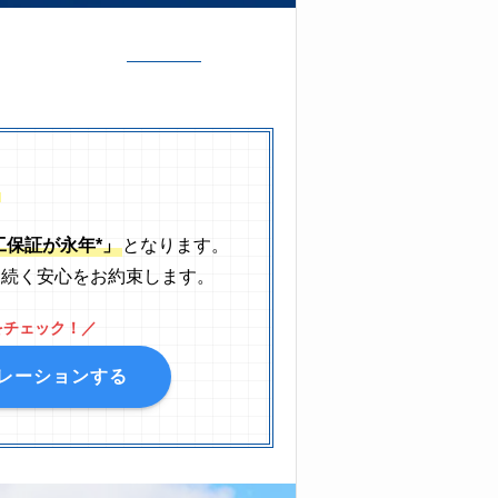
工保証が永年*」
となります。
と続く安心をお約束します。
をチェック！／
レーションする