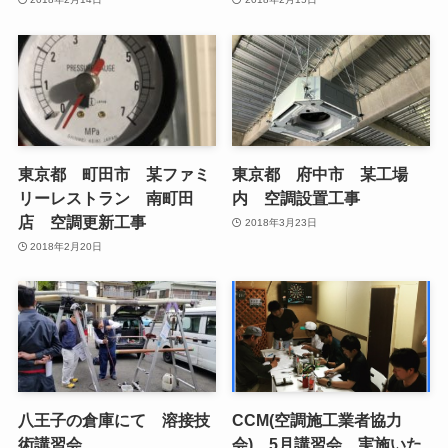
東京都 町田市 某ファミ
東京都 府中市 某工場
リーレストラン 南町田
内 空調設置工事
店 空調更新工事
2018年3月23日
2018年2月20日
八王子の倉庫にて 溶接技
CCM(空調施工業者協力
術講習会
会) 5月講習会 実施いた