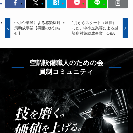
中小企業等による感染症対
1月からスタート（延長）
策助成事業【再開のお知ら
した、中小企業等による感
せ】
染症対策助成事業 Q&A
空調設備職人のための会
員制コミュニティ