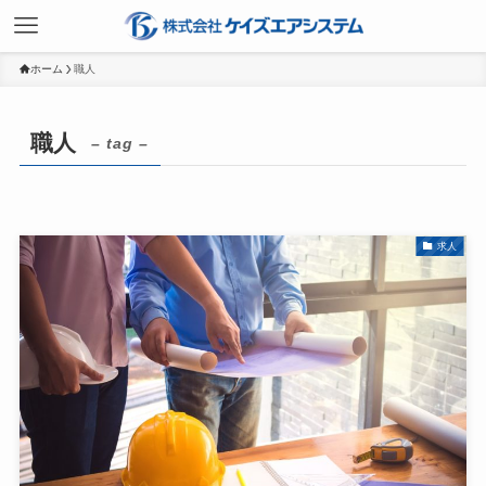
ホーム
職人
職人
– tag –
求人