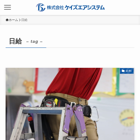
ホーム
日給
日給
– tag –
給料