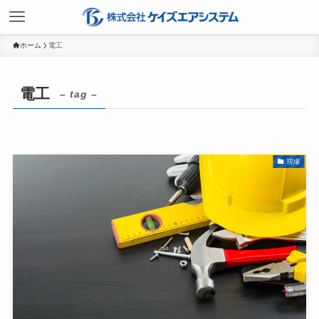
ホーム
電工
電工
– tag –
現場